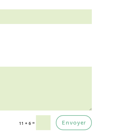
Envoyer
=
11 + 6