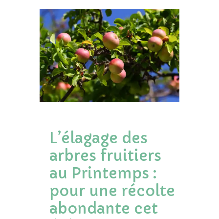
L’élagage des
arbres fruitiers
au Printemps :
pour une récolte
abondante cet